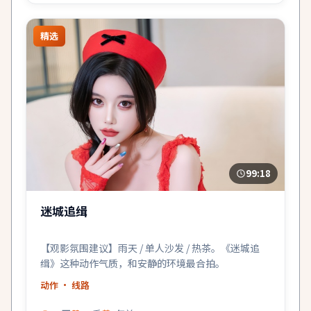
精选
99:18
迷城追缉
【观影氛围建议】雨天 / 单人沙发 / 热茶。《迷城追
缉》这种动作气质，和安静的环境最合拍。
动作
· 线路