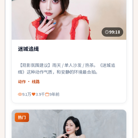
99:18
迷城追缉
【观影氛围建议】雨天 / 单人沙发 / 热茶。《迷城追
缉》这种动作气质，和安静的环境最合拍。
动作
· 线路
9.1万
3.9千
9年前
热门