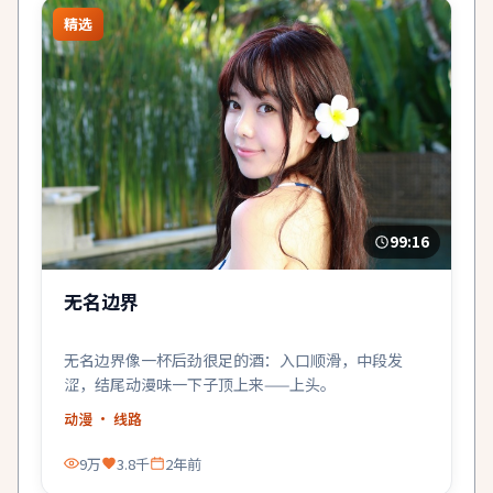
精选
99:16
无名边界
无名边界像一杯后劲很足的酒：入口顺滑，中段发
涩，结尾动漫味一下子顶上来——上头。
动漫
· 线路
9万
3.8千
2年前