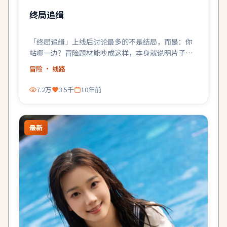
终局追缉
「终局追缉」上线后讨论最多的不是结局，而是：你
站哪一边？冒险题材能吵成这样，本身就说明片子成
了。
冒险
· 线路
7.2万
3.5千
10年前
最新