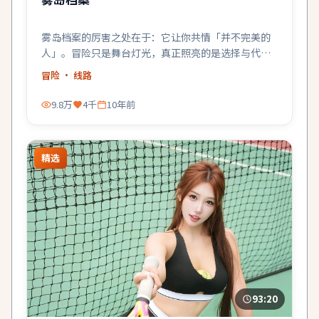
雾岛档案的厉害之处在于：它让你共情「并不完美的
人」。冒险只是舞台灯光，真正照亮的是选择与代
价。
冒险
· 线路
9.8万
4千
10年前
精选
93:20