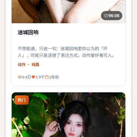
96:06
迷城回响
不想剧透，只说一句：迷城回响里你以为的「坏
人」，可能只是选错了表达方式。动作爱好者可入。
动作
· 线路
9.4万
3.9千
2年前
热门