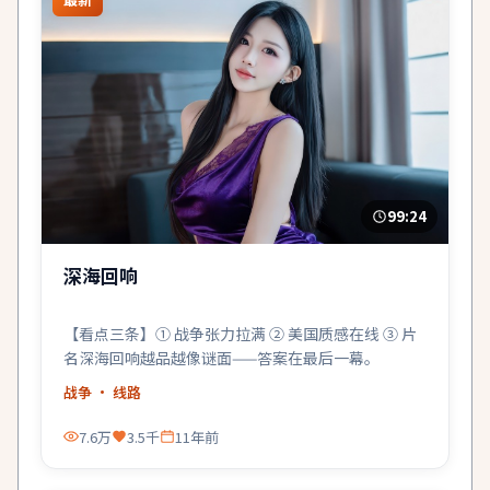
99:24
深海回响
【看点三条】① 战争张力拉满 ② 美国质感在线 ③ 片
名深海回响越品越像谜面——答案在最后一幕。
战争
· 线路
7.6万
3.5千
11年前