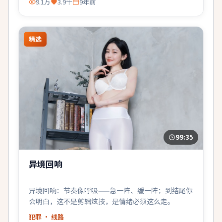
9.1万
3.9千
9年前
精选
99:35
异境回响
异境回响：节奏像呼吸——急一阵、缓一阵；到结尾你
会明白，这不是剪辑炫技，是情绪必须这么走。
犯罪
· 线路