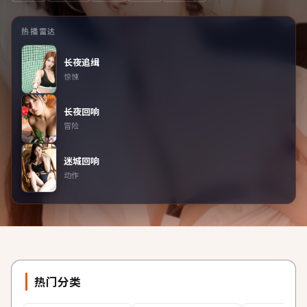
热播雷达
长夜追缉
惊悚
长夜回响
冒险
迷城回响
动作
热门分类