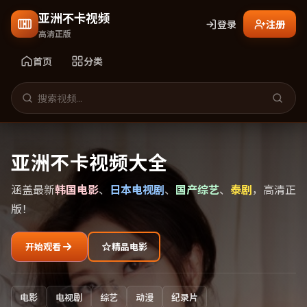
亚洲不卡视频
登录
注册
高清正版
首页
分类
亚洲不卡视频大全
涵盖最新
韩国电影
、
日本电视剧
、
国产综艺
、
泰剧
，高清正
版！
开始观看
精品电影
电影
电视剧
综艺
动漫
纪录片