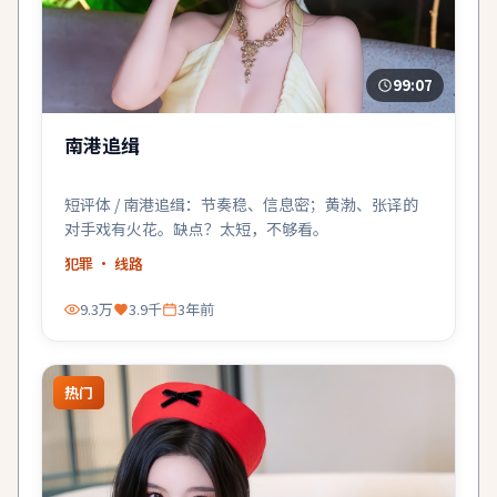
99:07
南港追缉
短评体 / 南港追缉：节奏稳、信息密；黄渤、张译的
对手戏有火花。缺点？太短，不够看。
犯罪
· 线路
9.3万
3.9千
3年前
热门