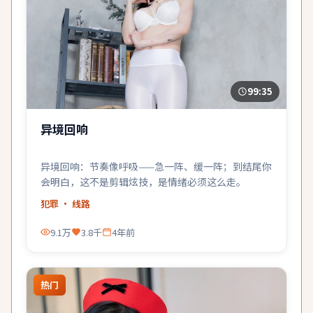
99:35
异境回响
异境回响：节奏像呼吸——急一阵、缓一阵；到结尾你
会明白，这不是剪辑炫技，是情绪必须这么走。
犯罪
· 线路
9.1万
3.8千
4年前
热门