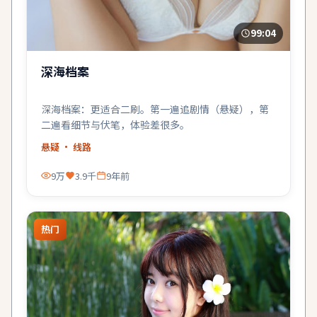
99:04
深海档案
深海档案：更适合二刷。第一遍追剧情（悬疑），第
二遍看细节与伏笔，体验差很多。
悬疑
· 线路
9万
3.9千
9年前
热门