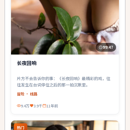
99:47
长夜回响
片方不会告诉你的事：《长夜回响》最精彩的戏，往
往发生在台词停住之后的那一拍沉默里。
冒险
· 线路
9.4万
3.9千
11年前
热门