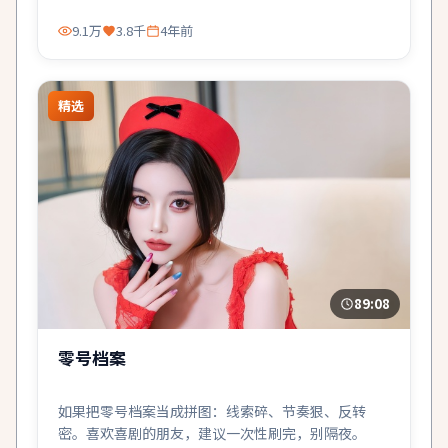
9.1万
3.8千
4年前
精选
89:08
零号档案
如果把零号档案当成拼图：线索碎、节奏狠、反转
密。喜欢喜剧的朋友，建议一次性刷完，别隔夜。