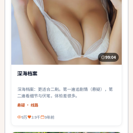
99:04
深海档案
深海档案：更适合二刷。第一遍追剧情（悬疑），第
二遍看细节与伏笔，体验差很多。
悬疑
· 线路
9万
3.9千
9年前