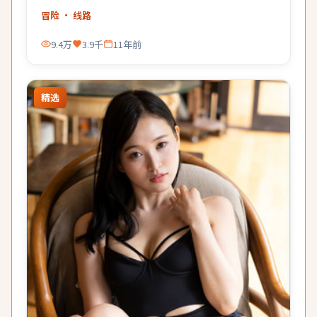
冒险
· 线路
9.4万
3.9千
11年前
精选