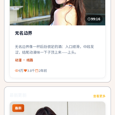
99:16
无名边界
无名边界像一杯后劲很足的酒：入口顺滑，中段发
涩，结尾动漫味一下子顶上来——上头。
动漫
· 线路
9万
3.8千
2年前
最新更新
查看更多
最新