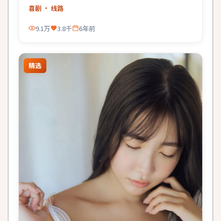
喜剧
· 线路
9.1万
3.8千
6年前
精选