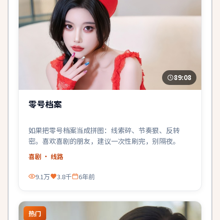
89:08
零号档案
如果把零号档案当成拼图：线索碎、节奏狠、反转
密。喜欢喜剧的朋友，建议一次性刷完，别隔夜。
喜剧
· 线路
9.1万
3.8千
6年前
热门